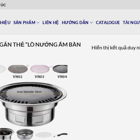
ĐÚC
THIỆU
SẢN PHẨM
LIÊN HỆ
HƯỚNG DẪN
CATALOGUE
TÀI NG
GẮN THẺ “LÒ NƯỚNG ÂM BÀN
Hiển thị kết quả duy 
Add to
wishlist