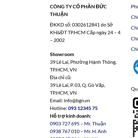
CÔNG TY CỔ PHẦN ĐỨC
Ph
THUẬN
Chí
ĐKKD số: 0302612841 do Sở
Chí
KH&ĐT TP.HCM Cấp ngày 24 – 4
Chí
– 2002
Chí
Showroom
39 Lê Lai, Phường Hạnh Thông,
TP.HCM, VN
Địa chỉ cũ:
39 Lê Lai, P. 03, Q. Gò Vấp,
Qua
TP.HCM, VN
Email: info@bgn.vn
Hotline:
093 12345 75
Hỗ trợ kinh doanh:
0903 727 695 – Mr. Thuận
0938 767 010 – Mr. H. Anh