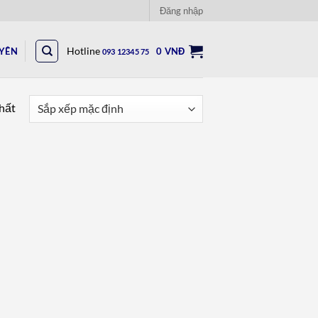
Đăng nhập
UYÊN
Hotline
0
VNĐ
093 12345 75
nhất