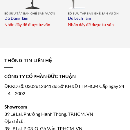
BỘ SƯU TẬP BÀN GHẾ SÂN VƯỜN
BỘ SƯU TẬP BÀN GHẾ SÂN VƯỜN
Dù Đúng Tâm
Dù Lệch Tâm
Nhấn đây để được tư vấn
Nhấn đây để được tư vấn
THÔNG TIN LIÊN HỆ
CÔNG TY CỔ PHẦN ĐỨC THUẬN
ĐKKD số: 0302612841 do Sở KH&ĐT TP.HCM Cấp ngày 24
– 4 – 2002
Showroom
39 Lê Lai, Phường Hạnh Thông, TP.HCM, VN
Địa chỉ cũ:
39 Lê Lai, P. 03, Q. Gò Vấp, TP.HCM, VN