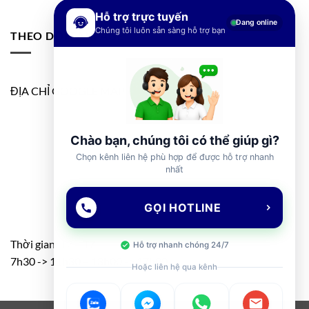
Hỗ trợ trực tuyến
Đang online
Chúng tôi luôn sẵn sàng hỗ trợ bạn
THEO DÕI FANPAGE
ĐỊA CHỈ GOOGLE MAP
Chào bạn, chúng tôi có thể giúp gì?
Chọn kênh liên hệ phù hợp để được hỗ trợ nhanh
nhất
GỌI HOTLINE
Thời gian: T2 – T7
Hỗ trợ nhanh chóng 24/7
7h30 -> 11h30 – 13h00 -> 17h00
Hoặc liên hệ qua kênh