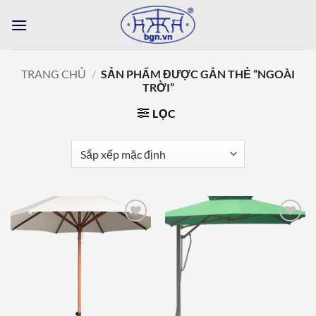
Bỏ
qua
nội
dung
TRANG CHỦ
/
SẢN PHẨM ĐƯỢC GẮN THẺ “NGOÀI
TRỜI”
LỌC
Add to
Add to
wishlist
wishlist