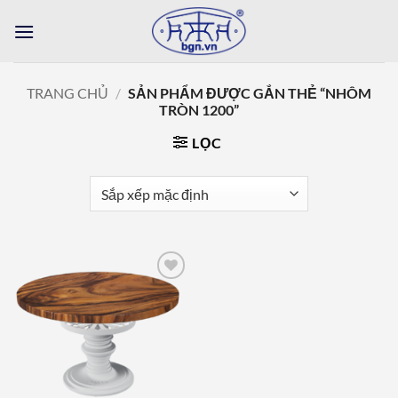
Bỏ
qua
nội
dung
TRANG CHỦ
/
SẢN PHẨM ĐƯỢC GẮN THẺ “NHÔM
TRÒN 1200”
LỌC
Add to
wishlist