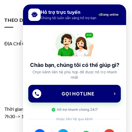
Hỗ trợ trực tuyến
Đang online
Chúng tôi luôn sẵn sàng hỗ trợ bạn
THEO DÕI FANPAGE
ĐỊA CHỈ GOOGLE MAP
Chào bạn, chúng tôi có thể giúp gì?
Chọn kênh liên hệ phù hợp để được hỗ trợ nhanh
nhất
GỌI HOTLINE
Thời gian: T2 – T7
Hỗ trợ nhanh chóng 24/7
7h30 -> 11h30 – 13h00 -> 17h00
Hoặc liên hệ qua kênh