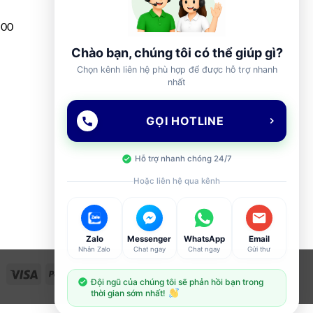
h00
Chào bạn, chúng tôi có thể giúp gì?
Chọn kênh liên hệ phù hợp để được hỗ trợ nhanh
nhất
GỌI HOTLINE
Hỗ trợ nhanh chóng 24/7
Hoặc liên hệ qua kênh
Zalo
Messenger
WhatsApp
Email
Nhắn Zalo
Chat ngay
Chat ngay
Gửi thư
Visa
PayPal
Stripe
MasterCard
Cash
Đội ngũ của chúng tôi sẽ phản hồi bạn trong
On
thời gian sớm nhất!
Delivery