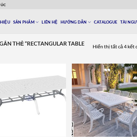
ĐÚC
THIỆU
SẢN PHẨM
LIÊN HỆ
HƯỚNG DẪN
CATALOGUE
TÀI NG
GẮN THẺ “RECTANGULAR TABLE
Hiển thị tất cả 4 kết
Add to
Add 
wishlist
wishl