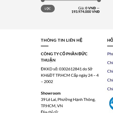
Giá
Giá
Giá:
0 VNĐ
—
LỌC
tối
tối
193.974.000 VNĐ
thiểu
đa
THÔNG TIN LIÊN HỆ
HỖ
CÔNG TY CỔ PHẦN ĐỨC
Ph
THUẬN
Chí
ĐKKD số: 0302612841 do Sở
Chí
KH&ĐT TP.HCM Cấp ngày 24 – 4
Chí
– 2002
Chí
Showroom
39 Lê Lai, Phường Hạnh Thông,
TP.HCM, VN
Địa chỉ cũ: