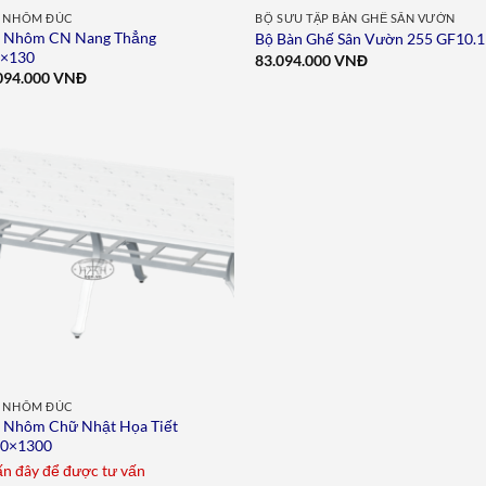
 NHÔM ĐÚC
BỘ SƯU TẬP BÀN GHẾ SÂN VƯỜN
 Nhôm CN Nang Thẳng
Bộ Bàn Ghế Sân Vườn 255 GF10.1
5×130
83.094.000
VNĐ
094.000
VNĐ
Add to
wishlist
 NHÔM ĐÚC
 Nhôm Chữ Nhật Họa Tiết
50×1300
n đây để được tư vấn