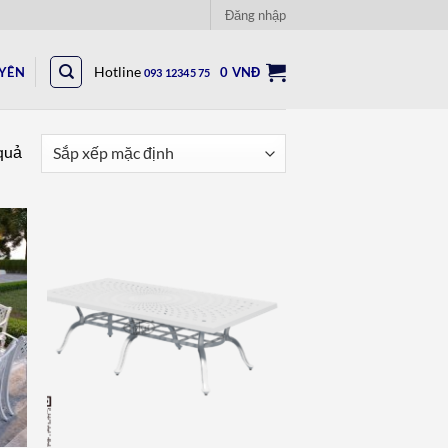
Đăng nhập
UYÊN
Hotline
0
VNĐ
093 12345 75
 quả
to
Add to
ist
wishlist