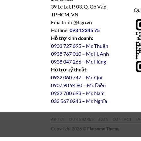
39 Lê Lai, P. 03, Q. Gò Vấp,
Qua
TP.HCM, VN
Email: info@bgn.vn
Hotline:
093 12345 75
Hỗ trợ kinh doanh:
0903 727 695 – Mr. Thuận
0938 767 010 – Mr. H. Anh
0938 047 266 – Mr. Hùng
Hỗ trợ kỹ thuật:
0932 060 747 – Mr. Quí
0907 98 94 90 – Mr. Điền
0
932
7
80
693 – Mr. Nam
033 567 0243 – Mr. Nghĩa
ABOUT
OUR STORES
BLOG
CONTACT
FA
Copyright 2026 ©
Flatsome Theme