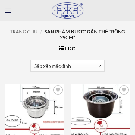
Bỏ
qua
nội
dung
TRANG CHỦ
/
SẢN PHẨM ĐƯỢC GẮN THẺ “RỘNG
29CM”
LỌC
Add to
Add to
wishlist
wishlist