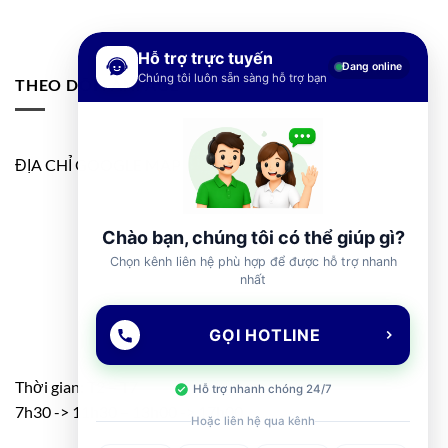
Hỗ trợ trực tuyến
Đang online
Chúng tôi luôn sẵn sàng hỗ trợ bạn
THEO DÕI FANPAGE
ĐỊA CHỈ GOOGLE MAP
Chào bạn, chúng tôi có thể giúp gì?
Chọn kênh liên hệ phù hợp để được hỗ trợ nhanh
nhất
GỌI HOTLINE
Thời gian: T2 – T7
Hỗ trợ nhanh chóng 24/7
7h30 -> 11h30 – 13h00 -> 17h00
Hoặc liên hệ qua kênh