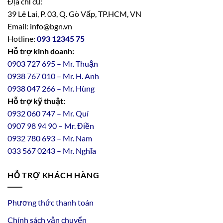
Địa chỉ cũ:
39 Lê Lai, P. 03, Q. Gò Vấp, TP.HCM, VN
Email: info@bgn.vn
Hotline:
093 12345 75
Hỗ trợ kinh doanh:
0903 727 695 – Mr. Thuận
0938 767 010 – Mr. H. Anh
0938 047 266 – Mr. Hùng
Hỗ trợ kỹ thuật:
0932 060 747 – Mr. Quí
0907 98 94 90 – Mr. Điền
0
932
7
80
693 – Mr. Nam
033 567 0243 – Mr. Nghĩa
HỖ TRỢ KHÁCH HÀNG
Phương thức thanh toán
Chính sách vận chuyển