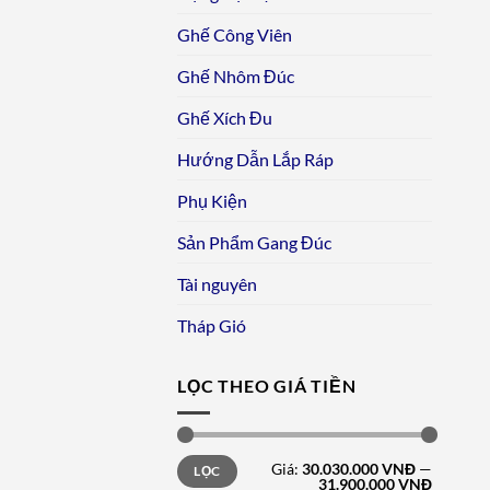
Ghế Công Viên
Ghế Nhôm Đúc
Ghế Xích Đu
Hướng Dẫn Lắp Ráp
Phụ Kiện
Sản Phẩm Gang Đúc
Tài nguyên
Tháp Gió
LỌC THEO GIÁ TIỀN
Giá
Giá
Giá:
30.030.000 VNĐ
—
LỌC
tối
tối
31.900.000 VNĐ
thiểu
đa