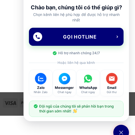
Chào bạn, chúng tôi có thể giúp gì?
Chọn kênh liên hệ phù hợp để được hỗ trợ nhanh
nhất
GỌI HOTLINE
Hỗ trợ nhanh chóng 24/7
Hoặc liên hệ qua kênh
Zalo
Messenger
WhatsApp
Email
Nhắn Zalo
Chat ngay
Chat ngay
Gửi thư
Visa
PayPal
Stripe
MasterCard
Cash
Đội ngũ của chúng tôi sẽ phản hồi bạn trong
On
thời gian sớm nhất!
Delivery