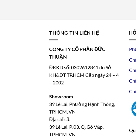
THÔNG TIN LIÊN HỆ
HỖ
CÔNG TY CỔ PHẦN ĐỨC
Ph
THUẬN
Chí
ĐKKD số: 0302612841 do Sở
Chí
KH&ĐT TP.HCM Cấp ngày 24 – 4
Chí
– 2002
Chí
Showroom
39 Lê Lai, Phường Hạnh Thông,
TP.HCM, VN
Địa chỉ cũ:
39 Lê Lai, P. 03, Q. Gò Vấp,
Qua
TP.HCM, VN