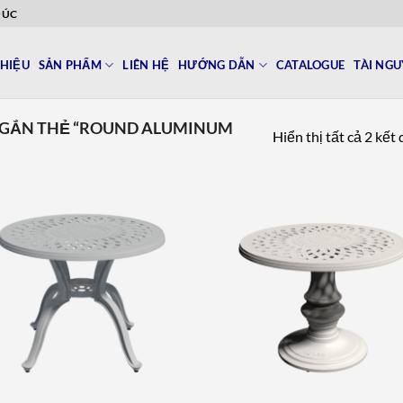
ĐÚC
THIỆU
SẢN PHẨM
LIÊN HỆ
HƯỚNG DẪN
CATALOGUE
TÀI NG
GẮN THẺ “ROUND ALUMINUM
Hiển thị tất cả 2 kết
Add to
Add 
wishlist
wishl