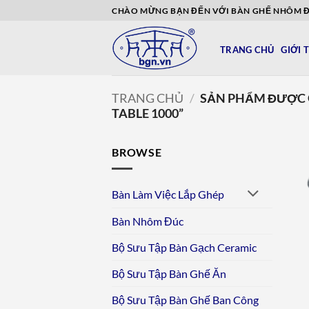
Bỏ
CHÀO MỪNG BẠN ĐẾN VỚI BÀN GHẾ NHÔM 
qua
nội
TRANG CHỦ
GIỚI 
dung
TRANG CHỦ
/
SẢN PHẨM ĐƯỢC 
TABLE 1000”
BROWSE
Bàn Làm Việc Lắp Ghép
Bàn Nhôm Đúc
Bộ Sưu Tập Bàn Gạch Ceramic
Bộ Sưu Tập Bàn Ghế Ăn
Bộ Sưu Tập Bàn Ghế Ban Công