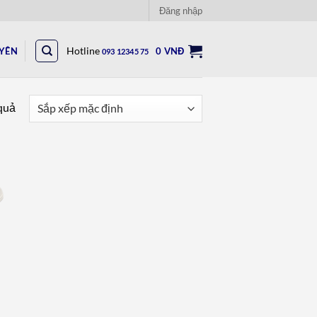
Đăng nhập
UYÊN
Hotline
0
VNĐ
093 12345 75
 quả
to
ist