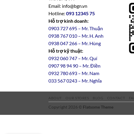
Email: info@bgn.vn
Hotline:
093 12345 75
Hỗ trợ kinh doanh:
0903 727 695 – Mr. Thuận
0938 767 010 – Mr. H. Anh
0938 047 266 – Mr. Hùng
Hỗ trợ kỹ thuật:
0932 060 747 – Mr. Quí
0907 98 94 90 – Mr. Điền
0
932
7
80
693 – Mr. Nam
033 567 0243 – Mr. Nghĩa
ABOUT
OUR STORES
BLOG
CONTACT
FA
Copyright 2026 ©
Flatsome Theme