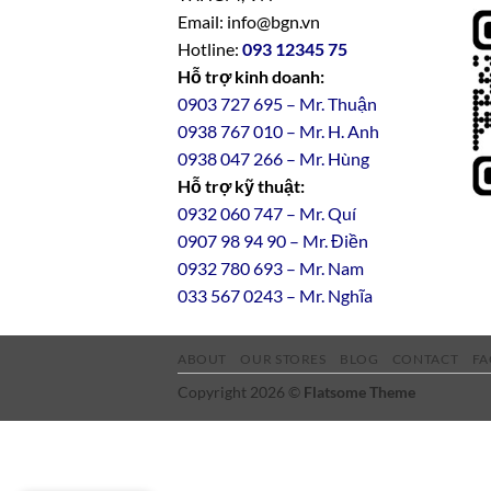
Email: info@bgn.vn
Hotline:
093 12345 75
Hỗ trợ kinh doanh:
0903 727 695 – Mr. Thuận
0938 767 010 – Mr. H. Anh
0938 047 266 – Mr. Hùng
Hỗ trợ kỹ thuật:
0932 060 747 – Mr. Quí
0907 98 94 90 – Mr. Điền
0
932
7
80
693 – Mr. Nam
033 567 0243 – Mr. Nghĩa
ABOUT
OUR STORES
BLOG
CONTACT
FA
Copyright 2026 ©
Flatsome Theme