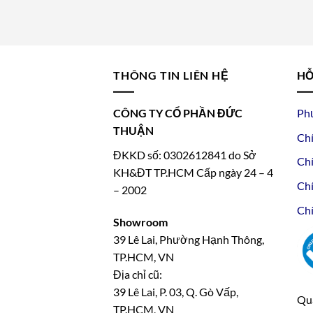
THÔNG TIN LIÊN HỆ
HỖ
CÔNG TY CỔ PHẦN ĐỨC
Ph
THUẬN
Chí
ĐKKD số: 0302612841 do Sở
Chí
KH&ĐT TP.HCM Cấp ngày 24 – 4
Chí
– 2002
Chí
Showroom
39 Lê Lai, Phường Hạnh Thông,
TP.HCM, VN
Địa chỉ cũ:
39 Lê Lai, P. 03, Q. Gò Vấp,
Qua
TP.HCM, VN