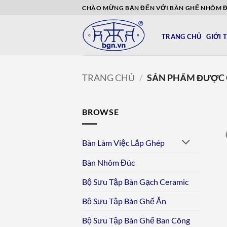
Bỏ
CHÀO MỪNG BẠN ĐẾN VỚI BÀN GHẾ NHÔM 
qua
nội
TRANG CHỦ
GIỚI 
dung
TRANG CHỦ
/
SẢN PHẨM ĐƯỢC G
BROWSE
Bàn Làm Việc Lắp Ghép
Bàn Nhôm Đúc
Bộ Sưu Tập Bàn Gạch Ceramic
Bộ Sưu Tập Bàn Ghế Ăn
Bộ Sưu Tập Bàn Ghế Ban Công