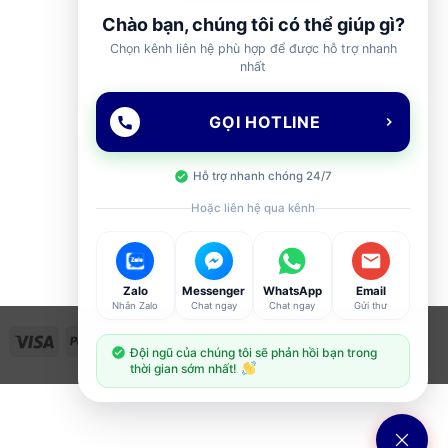
Chào bạn, chúng tôi có thể giúp gì?
Chọn kênh liên hệ phù hợp để được hỗ trợ nhanh
nhất
GỌI HOTLINE
Hỗ trợ nhanh chóng 24/7
Hoặc liên hệ qua kênh
Zalo
Messenger
WhatsApp
Email
Nhắn Zalo
Chat ngay
Chat ngay
Gửi thư
Visa
PayPal
Stripe
MasterCard
Cash
Đội ngũ của chúng tôi sẽ phản hồi bạn trong
On
thời gian sớm nhất!
Delivery