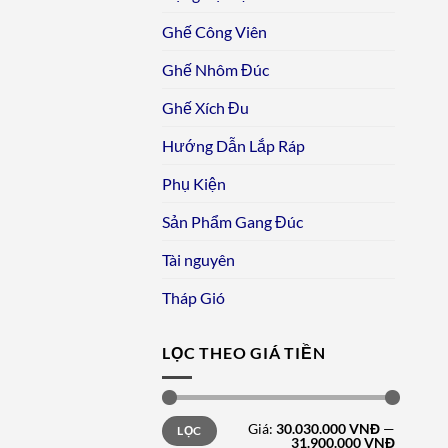
Ghế Công Viên
Ghế Nhôm Đúc
Ghế Xích Đu
Hướng Dẫn Lắp Ráp
Phụ Kiện
Sản Phẩm Gang Đúc
Tài nguyên
Tháp Gió
LỌC THEO GIÁ TIỀN
Giá
Giá
Giá:
30.030.000 VNĐ
—
LỌC
tối
tối
31.900.000 VNĐ
thiểu
đa