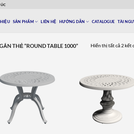
ĐÚC
THIỆU
SẢN PHẨM
LIÊN HỆ
HƯỚNG DẪN
CATALOGUE
TÀI NG
Hiển thị tất cả 2 kết
ẮN THẺ “ROUND TABLE 1000”
Add to
Add 
wishlist
wishl