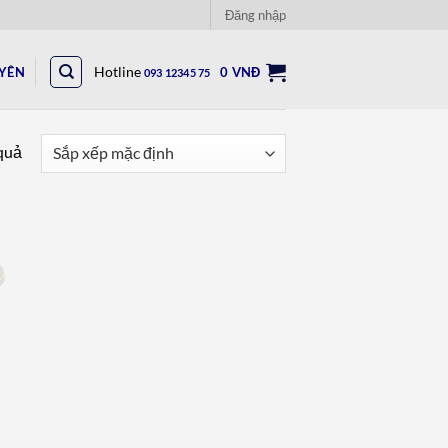
Đăng nhập
UYÊN
Hotline
0
VNĐ
093 12345 75
 quả
to
ist