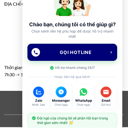
ĐỊA CHỈ GOOGLE MAP
Chào bạn, chúng tôi có thể giúp gì?
Chọn kênh liên hệ phù hợp để được hỗ trợ nhanh
nhất
GỌI HOTLINE
Thời gian: T2 – T7
Hỗ trợ nhanh chóng 24/7
7h30 -> 11h30 – 13h00 -> 17h00
Hoặc liên hệ qua kênh
Visa
PayPal
Stripe
MasterCard
Cash
Zalo
Messenger
WhatsApp
Email
Nhắn Zalo
Chat ngay
Chat ngay
Gửi thư
On
ABOUT
OUR STORES
BLOG
CONTACT
FAQ
Delivery
Đội ngũ của chúng tôi sẽ phản hồi bạn trong
Copyright 2026 ©
Flatsome Theme
thời gian sớm nhất!