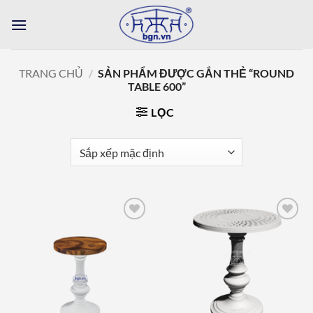
Bỏ
qua
nội
dung
TRANG CHỦ
/
SẢN PHẨM ĐƯỢC GẮN THẺ “ROUND
TABLE 600”
LỌC
Add to
Add to
wishlist
wishlist