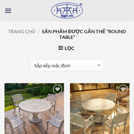
Bỏ
qua
nội
dung
TRANG CHỦ
/
SẢN PHẨM ĐƯỢC GẮN THẺ “ROUND
TABLE”
LỌC
Add to
Add to
wishlist
wishlist