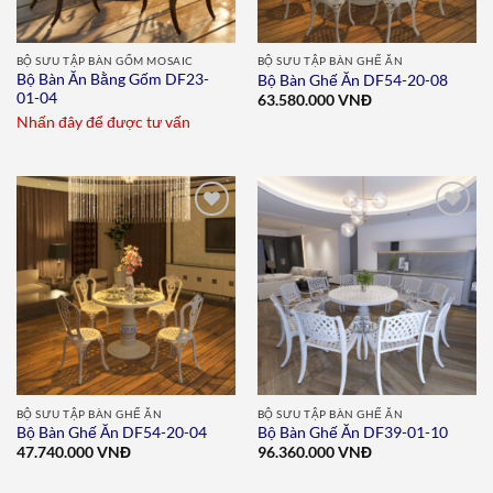
BỘ SƯU TẬP BÀN GỐM MOSAIC
BỘ SƯU TẬP BÀN GHẾ ĂN
Bộ Bàn Ăn Bằng Gốm DF23-
Bộ Bàn Ghế Ăn DF54-20-08
01-04
63.580.000
VNĐ
Nhấn đây để được tư vấn
Add to
Add to
wishlist
wishlist
BỘ SƯU TẬP BÀN GHẾ ĂN
BỘ SƯU TẬP BÀN GHẾ ĂN
Bộ Bàn Ghế Ăn DF54-20-04
Bộ Bàn Ghế Ăn DF39-01-10
47.740.000
VNĐ
96.360.000
VNĐ