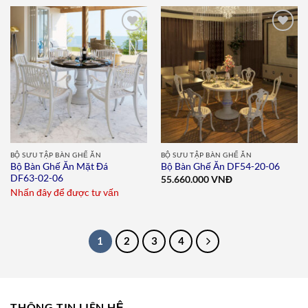
Add to
Add to
wishlist
wishlist
BỘ SƯU TẬP BÀN GHẾ ĂN
BỘ SƯU TẬP BÀN GHẾ ĂN
Bộ Bàn Ghế Ăn Mặt Đá
Bộ Bàn Ghế Ăn DF54-20-06
DF63-02-06
55.660.000
VNĐ
Nhấn đây để được tư vấn
1
2
3
4
THÔNG TIN LIÊN HỆ