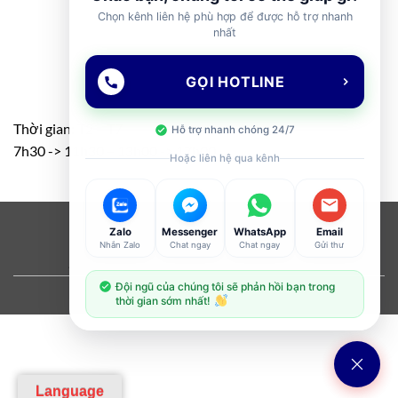
Chọn kênh liên hệ phù hợp để được hỗ trợ nhanh
nhất
GỌI HOTLINE
Thời gian: T2 – T7
Hỗ trợ nhanh chóng 24/7
7h30 -> 11h30 – 13h00 -> 17h00
Hoặc liên hệ qua kênh
Visa
PayPal
Stripe
MasterCard
Cash
Zalo
Messenger
WhatsApp
Email
Nhắn Zalo
Chat ngay
Chat ngay
Gửi thư
On
ABOUT
OUR STORES
BLOG
CONTACT
FAQ
Delivery
Đội ngũ của chúng tôi sẽ phản hồi bạn trong
Copyright 2026 ©
Flatsome Theme
thời gian sớm nhất!
Language