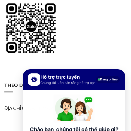
Hỗ trợ trực tuyến
Đang online
Chúng tôi luôn sẵn sàng hỗ trợ bạn
THEO DÕI FANPAGE
ĐỊA CHỈ GOOGLE MAP
Chào bạn, chúng tôi có thể giúp gì?