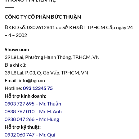
CÔNG TY CỔ PHẦN ĐỨC THUẬN
ĐKKD số: 0302612841 do Sở KH&ĐT TP.HCM Cấp ngày 24
– 4 – 2002
Showroom
39 Lê Lai, Phường Hạnh Thông, TP.HCM, VN
Địa chỉ cũ:
39 Lê Lai, P. 03, Q. Gò Vấp, TP.HCM, VN
Email: info@bgn.vn
Hotline:
093 12345 75
Hỗ trợ kinh doanh:
0903 727 695 – Mr. Thuận
0938 767 010 – Mr. H. Anh
0938 047 266 – Mr. Hùng
Hỗ trợ kỹ thuật:
0932 060 747 – Mr. Quí