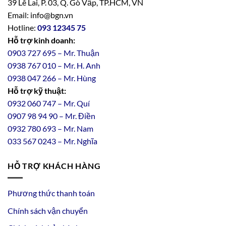
39 Lê Lai, P. 03, Q. Gò Vấp, TP.HCM, VN
Email: info@bgn.vn
Hotline:
093 12345 75
Hỗ trợ kinh doanh:
0903 727 695 – Mr. Thuận
0938 767 010 – Mr. H. Anh
0938 047 266 – Mr. Hùng
Hỗ trợ kỹ thuật:
0932 060 747 – Mr. Quí
0907 98 94 90 – Mr. Điền
0
932
7
80
693 – Mr. Nam
033 567 0243 – Mr. Nghĩa
HỖ TRỢ KHÁCH HÀNG
Phương thức thanh toán
Chính sách vận chuyển