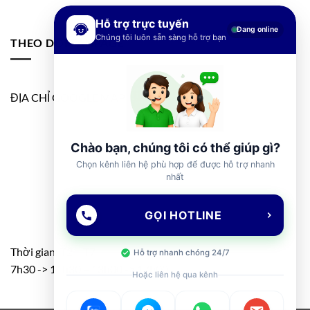
Hỗ trợ trực tuyến
Đang online
Chúng tôi luôn sẵn sàng hỗ trợ bạn
THEO DÕI FANPAGE
ĐỊA CHỈ GOOGLE MAP
Chào bạn, chúng tôi có thể giúp gì?
Chọn kênh liên hệ phù hợp để được hỗ trợ nhanh
nhất
GỌI HOTLINE
Thời gian: T2 – T7
Hỗ trợ nhanh chóng 24/7
7h30 -> 11h30 – 13h00 -> 17h00
Hoặc liên hệ qua kênh