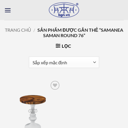
Bỏ
qua
nội
dung
TRANG CHỦ
/
SẢN PHẨM ĐƯỢC GẮN THẺ “SAMANEA
SAMAN ROUND 76”
LỌC
Add to
wishlist