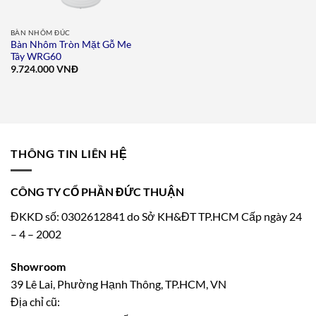
BÀN NHÔM ĐÚC
Bàn Nhôm Tròn Mặt Gỗ Me
Tây WRG60
9.724.000
VNĐ
THÔNG TIN LIÊN HỆ
CÔNG TY CỔ PHẦN ĐỨC THUẬN
ĐKKD số: 0302612841 do Sở KH&ĐT TP.HCM Cấp ngày 24
– 4 – 2002
Showroom
39 Lê Lai, Phường Hạnh Thông, TP.HCM, VN
Địa chỉ cũ: