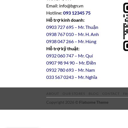
Email: info@bgn.vn
Hotline:
093 12345 75
Hỗ trợ kinh doanh:
0903 727 695 – Mr. Thuận
0938 767 010 – Mr. H. Anh
0938 047 266 – Mr. Hùng
Hỗ trợ kỹ thuật:
0932 060 747 – Mr. Quí
0907 98 94 90 – Mr. Điền
0
932
7
80
693 – Mr. Nam
033 567 0243 – Mr. Nghĩa
ABOUT
OUR STORES
BLOG
CONTACT
FA
Copyright 2026 ©
Flatsome Theme