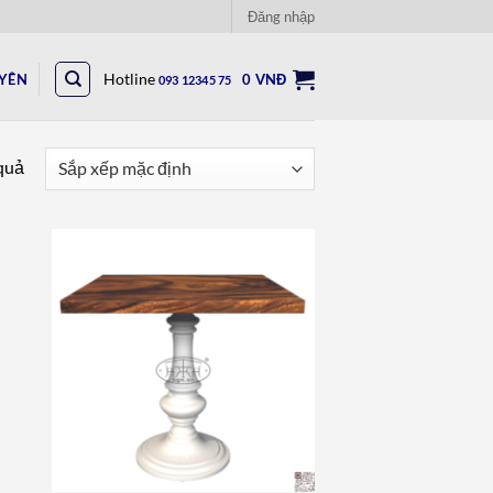
Đăng nhập
UYÊN
Hotline
0
VNĐ
093 12345 75
 quả
to
Add to
ist
wishlist