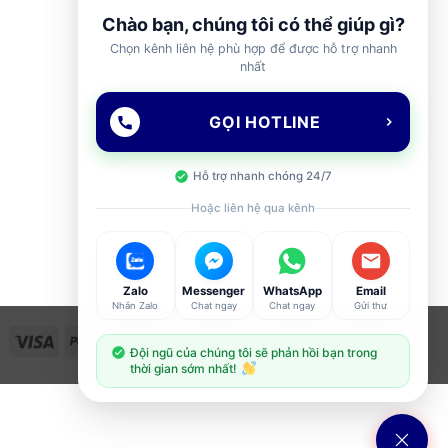
Chào bạn, chúng tôi có thể giúp gì?
Chọn kênh liên hệ phù hợp để được hỗ trợ nhanh
nhất
GỌI HOTLINE
Hỗ trợ nhanh chóng 24/7
Hoặc liên hệ qua kênh
Zalo
Messenger
WhatsApp
Email
Nhắn Zalo
Chat ngay
Chat ngay
Gửi thư
Visa
PayPal
Stripe
MasterCard
Cash
Đội ngũ của chúng tôi sẽ phản hồi bạn trong
On
thời gian sớm nhất!
Delivery