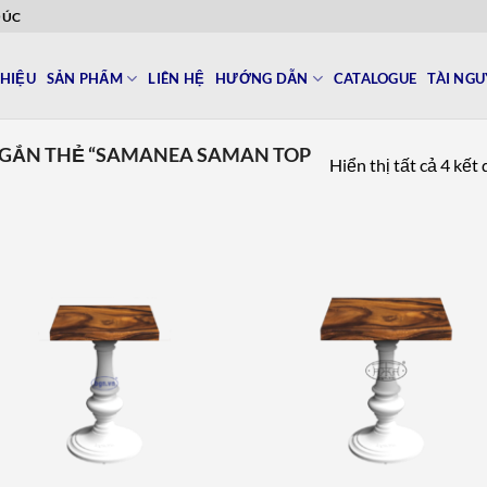
ĐÚC
THIỆU
SẢN PHẨM
LIÊN HỆ
HƯỚNG DẪN
CATALOGUE
TÀI NG
GẮN THẺ “SAMANEA SAMAN TOP
Hiển thị tất cả 4 kết
Add to
Add 
wishlist
wishl