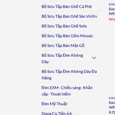
BÀN
Bộ Sưu Tập Bàn Ghế Cà Phê
Bàn
WR
Bộ Sưu Tập Bàn Ghế Sân Vườn
Nhấ
Bộ Sưu Tập Bàn Ghế Sofa
Bộ Sưu Tập Bàn Gốm Mosaic
Bộ Sưu Tập Bàn Mặt Gỗ
Bộ Sưu Tập Đèn Không
Dây
Bộ Sưu Tập Đèn Không Dây Đa
Năng
Đèn EXM- Chiếu sáng- Khẩn
cấp- Thoát hiểm
BÀN
Bàn
Đèn Mỹ Thuật
WR
9.7
Dụng Cụ Tiện Ích