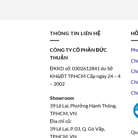
THÔNG TIN LIÊN HỆ
HỖ
CÔNG TY CỔ PHẦN ĐỨC
Ph
THUẬN
Chí
ĐKKD số: 0302612841 do Sở
Chí
KH&ĐT TP.HCM Cấp ngày 24 – 4
Chí
– 2002
Chí
Showroom
39 Lê Lai, Phường Hạnh Thông,
TP.HCM, VN
Địa chỉ cũ:
39 Lê Lai, P. 03, Q. Gò Vấp,
Qua
TP.HCM, VN