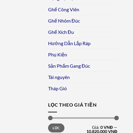
Ghế Công Viên
Ghế Nhôm Đúc
Ghế Xích Đu
Hướng Dẫn Lắp Ráp
Phụ Kiện
Sản Phẩm Gang Đúc
Tài nguyên
Tháp Gió
LỌC THEO GIÁ TIỀN
Giá
Giá
Giá:
0 VNĐ
—
LỌC
tối
tối
10.820.000 VNĐ
thiểu
đa