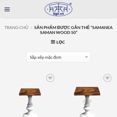
Bỏ
qua
nội
dung
TRANG CHỦ
/
SẢN PHẨM ĐƯỢC GẮN THẺ “SAMANEA
SAMAN WOOD 50”
LỌC
Add to
Add to
wishlist
wishlist