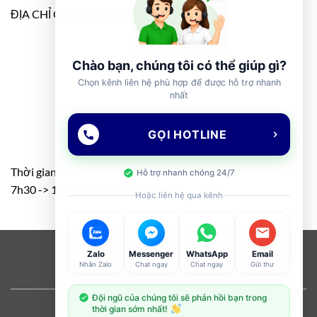
ĐỊA CHỈ GOOGLE MAP
Chào bạn, chúng tôi có thể giúp gì?
Chọn kênh liên hệ phù hợp để được hỗ trợ nhanh
nhất
GỌI HOTLINE
Thời gian: T2 – T7
Hỗ trợ nhanh chóng 24/7
7h30 -> 11h30 – 13h00 -> 17h00
Hoặc liên hệ qua kênh
Visa
PayPal
Stripe
MasterCard
Cash
Zalo
Messenger
WhatsApp
Email
Nhắn Zalo
Chat ngay
Chat ngay
Gửi thư
On
ABOUT
OUR STORES
BLOG
CONTACT
FAQ
Delivery
Đội ngũ của chúng tôi sẽ phản hồi bạn trong
Copyright 2026 ©
Flatsome Theme
thời gian sớm nhất!