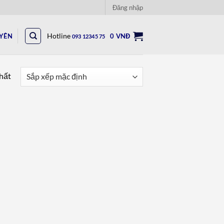
Đăng nhập
UYÊN
Hotline
0
VNĐ
093 12345 75
nhất