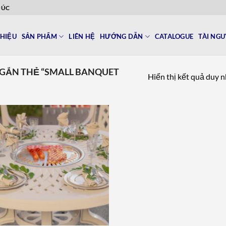
ĐÚC
THIỆU
SẢN PHẨM
LIÊN HỆ
HƯỚNG DẪN
CATALOGUE
TÀI NG
GẮN THẺ “SMALL BANQUET
Hiển thị kết quả duy 
Add to
wishlist