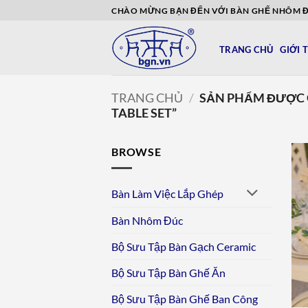
Bỏ
CHÀO MỪNG BẠN ĐẾN VỚI BÀN GHẾ NHÔM 
qua
nội
TRANG CHỦ
GIỚI 
dung
TRANG CHỦ
/
SẢN PHẨM ĐƯỢC 
TABLE SET”
BROWSE
Bàn Làm Việc Lắp Ghép
Bàn Nhôm Đúc
Bộ Sưu Tập Bàn Gạch Ceramic
Bộ Sưu Tập Bàn Ghế Ăn
Bộ Sưu Tập Bàn Ghế Ban Công