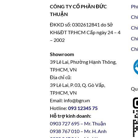
CÔNG TY CỔ PHẦN ĐỨC
Ph
THUẬN
Chí
ĐKKD số: 0302612841 do Sở
Chí
KH&ĐT TP.HCM Cấp ngày 24 – 4
Chí
– 2002
Chí
Showroom
39 Lê Lai, Phường Hạnh Thông,
TP.HCM, VN
Địa chỉ cũ:
39 Lê Lai, P. 03, Q. Gò Vấp,
Qua
TP.HCM, VN
Email: info@bgn.vn
Hotline:
093 12345 75
Hỗ trợ kinh doanh:
0903 727 695 – Mr. Thuận
0938 767 010 – Mr. H. Anh