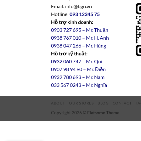
Email: info@bgn.vn
Hotline:
093 12345 75
Hỗ trợ kinh doanh:
0903 727 695 – Mr. Thuận
0938 767 010 – Mr. H. Anh
0938 047 266 – Mr. Hùng
Hỗ trợ kỹ thuật:
0932 060 747 – Mr. Quí
0907 98 94 90 – Mr. Điền
0
932
7
80
693 – Mr. Nam
033 567 0243 – Mr. Nghĩa
ABOUT
OUR STORES
BLOG
CONTACT
FA
Copyright 2026 ©
Flatsome Theme