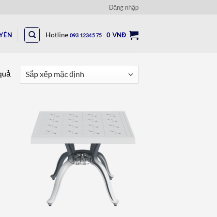
Đăng nhập
UYÊN
Hotline
0
VNĐ
093 12345 75
 quả
to
Add to
ist
wishlist