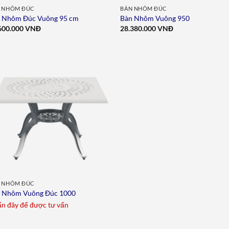
 NHÔM ĐÚC
BÀN NHÔM ĐÚC
 Nhôm Đúc Vuông 95 cm
Bàn Nhôm Vuông 950
600.000
VNĐ
28.380.000
VNĐ
Add to
wishlist
 NHÔM ĐÚC
 Nhôm Vuông Đúc 1000
n đây để được tư vấn