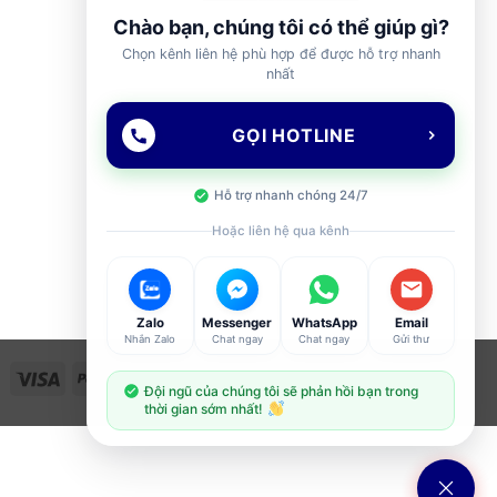
Chào bạn, chúng tôi có thể giúp gì?
Chọn kênh liên hệ phù hợp để được hỗ trợ nhanh
nhất
GỌI HOTLINE
Hỗ trợ nhanh chóng 24/7
Hoặc liên hệ qua kênh
Zalo
Messenger
WhatsApp
Email
Nhắn Zalo
Chat ngay
Chat ngay
Gửi thư
Visa
PayPal
Stripe
MasterCard
Cash
Đội ngũ của chúng tôi sẽ phản hồi bạn trong
On
thời gian sớm nhất!
Delivery