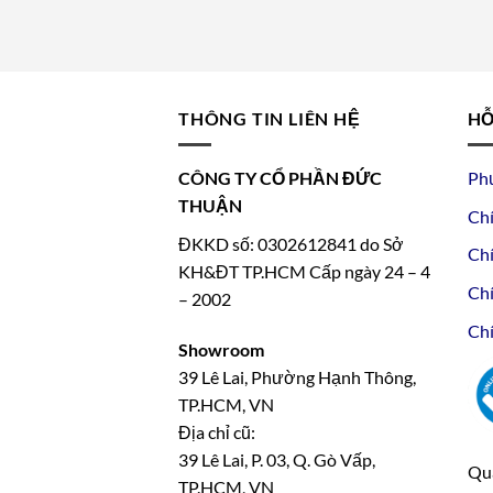
THÔNG TIN LIÊN HỆ
HỖ
CÔNG TY CỔ PHẦN ĐỨC
Ph
THUẬN
Chí
ĐKKD số: 0302612841 do Sở
Chí
KH&ĐT TP.HCM Cấp ngày 24 – 4
Chí
– 2002
Chí
Showroom
39 Lê Lai, Phường Hạnh Thông,
TP.HCM, VN
Địa chỉ cũ:
39 Lê Lai, P. 03, Q. Gò Vấp,
Qua
TP.HCM, VN