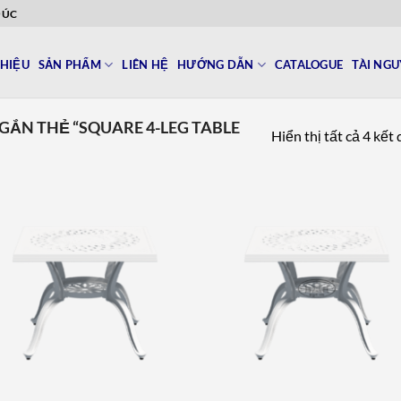
ĐÚC
THIỆU
SẢN PHẨM
LIÊN HỆ
HƯỚNG DẪN
CATALOGUE
TÀI NG
ẮN THẺ “SQUARE 4-LEG TABLE
Hiển thị tất cả 4 kết
Add to
Add 
wishlist
wishl