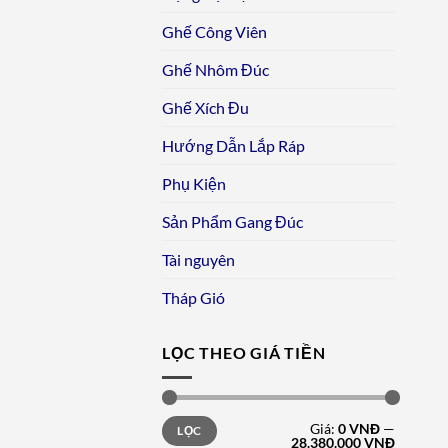
Ghế Công Viên
Ghế Nhôm Đúc
Ghế Xích Đu
Hướng Dẫn Lắp Ráp
Phụ Kiện
Sản Phẩm Gang Đúc
Tài nguyên
Tháp Gió
LỌC THEO GIÁ TIỀN
Giá
Giá
Giá:
0 VNĐ
—
LỌC
tối
tối
28.380.000 VNĐ
thiểu
đa