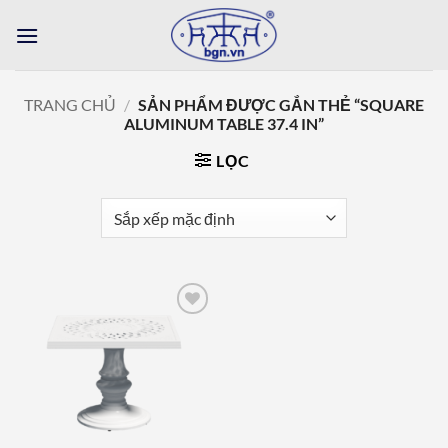
Bỏ
qua
nội
dung
TRANG CHỦ
/
SẢN PHẨM ĐƯỢC GẮN THẺ “SQUARE
ALUMINUM TABLE 37.4 IN”
LỌC
Add to
wishlist