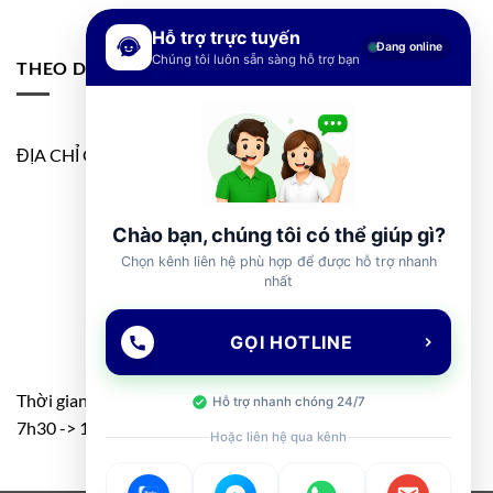
Hỗ trợ trực tuyến
Đang online
Chúng tôi luôn sẵn sàng hỗ trợ bạn
THEO DÕI FANPAGE
ĐỊA CHỈ GOOGLE MAP
Chào bạn, chúng tôi có thể giúp gì?
Chọn kênh liên hệ phù hợp để được hỗ trợ nhanh
nhất
GỌI HOTLINE
Thời gian: T2 – T7
Hỗ trợ nhanh chóng 24/7
7h30 -> 11h30 – 13h00 -> 17h00
Hoặc liên hệ qua kênh