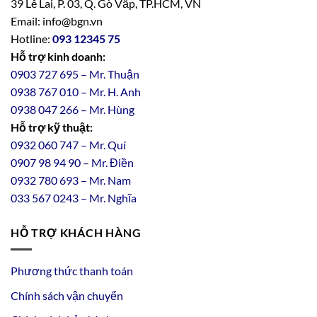
39 Lê Lai, P. 03, Q. Gò Vấp, TP.HCM, VN
Email: info@bgn.vn
Hotline:
093 12345 75
Hỗ trợ kinh doanh:
0903 727 695 – Mr. Thuận
0938 767 010 – Mr. H. Anh
0938 047 266 – Mr. Hùng
Hỗ trợ kỹ thuật:
0932 060 747 – Mr. Quí
0907 98 94 90 – Mr. Điền
0
932
7
80
693 – Mr. Nam
033 567 0243 – Mr. Nghĩa
HỖ TRỢ KHÁCH HÀNG
Phương thức thanh toán
Chính sách vận chuyển