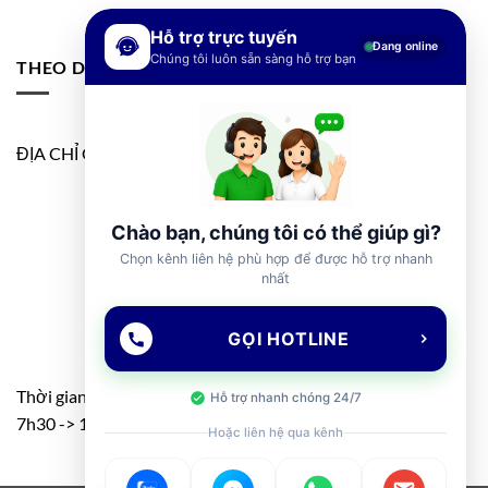
Hỗ trợ trực tuyến
Đang online
Chúng tôi luôn sẵn sàng hỗ trợ bạn
THEO DÕI FANPAGE
ĐỊA CHỈ GOOGLE MAP
Chào bạn, chúng tôi có thể giúp gì?
Chọn kênh liên hệ phù hợp để được hỗ trợ nhanh
nhất
GỌI HOTLINE
Thời gian: T2 – T7
Hỗ trợ nhanh chóng 24/7
7h30 -> 11h30 – 13h00 -> 17h00
Hoặc liên hệ qua kênh