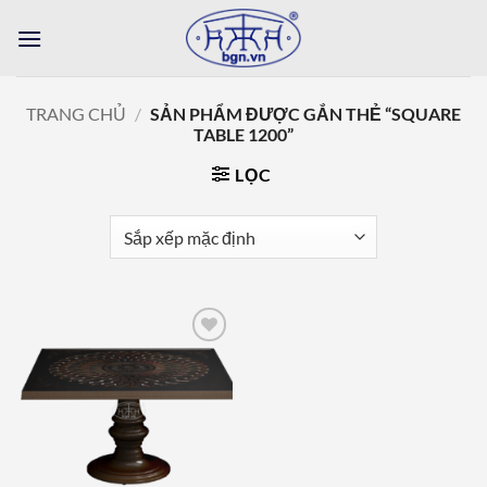
Bỏ
qua
nội
dung
TRANG CHỦ
/
SẢN PHẨM ĐƯỢC GẮN THẺ “SQUARE
TABLE 1200”
LỌC
Add to
wishlist