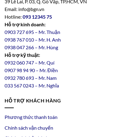
39 Lê Lai, P. 03, Q. Gò Vấp, TP.HCM, VN
Email: info@bgn.vn
Hotline:
093 12345 75
Hỗ trợ kinh doanh:
0903 727 695 – Mr. Thuận
0938 767 010 – Mr. H. Anh
0938 047 266 – Mr. Hùng
Hỗ trợ kỹ thuật:
0932 060 747 – Mr. Quí
0907 98 94 90 – Mr. Điền
0
932
7
80
693 – Mr. Nam
033 567 0243 – Mr. Nghĩa
HỖ TRỢ KHÁCH HÀNG
Phương thức thanh toán
Chính sách vận chuyển