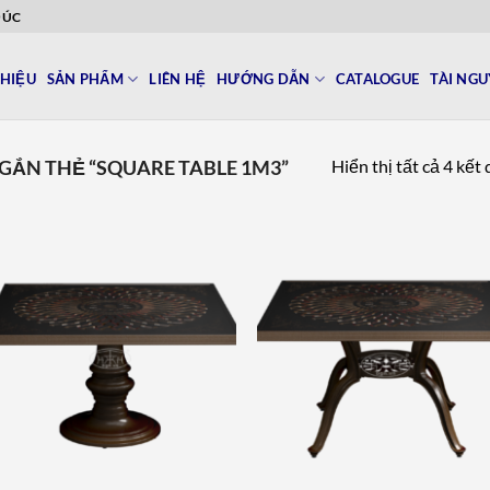
ĐÚC
THIỆU
SẢN PHẨM
LIÊN HỆ
HƯỚNG DẪN
CATALOGUE
TÀI NG
Hiển thị tất cả 4 kết
ẮN THẺ “SQUARE TABLE 1M3”
Add to
Add 
wishlist
wishl