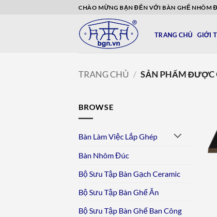
Bỏ
CHÀO MỪNG BẠN ĐẾN VỚI BÀN GHẾ NHÔM 
qua
nội
TRANG CHỦ
GIỚI 
dung
TRANG CHỦ
/
SẢN PHẨM ĐƯỢC G
BROWSE
Bàn Làm Việc Lắp Ghép
Bàn Nhôm Đúc
Bộ Sưu Tập Bàn Gạch Ceramic
Bộ Sưu Tập Bàn Ghế Ăn
Bộ Sưu Tập Bàn Ghế Ban Công