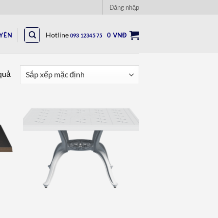
Đăng nhập
UYÊN
Hotline
0
VNĐ
093 12345 75
 quả
to
Add to
ist
wishlist