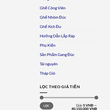
Ghế Công Viên
Ghế Nhôm Đúc
Ghế Xích Đu
Hướng Dẫn Lắp Ráp
Phụ Kiện
Sản Phẩm Gang Đúc
Tài nguyên
Tháp Gió
LỌC THEO GIÁ TIỀN
Giá
Giá
Giá:
0 VNĐ
—
LỌC
tối
tối
40.150.000 VNĐ
thiểu
đa