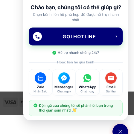
Chào bạn, chúng tôi có thể giúp gì?
Chọn kênh liên hệ phù hợp để được hỗ trợ nhanh
nhất
GỌI HOTLINE
Hỗ trợ nhanh chóng 24/7
Hoặc liên hệ qua kênh
Zalo
Messenger
WhatsApp
Email
Nhắn Zalo
Chat ngay
Chat ngay
Gửi thư
Visa
PayPal
Stripe
MasterCard
Cash
Đội ngũ của chúng tôi sẽ phản hồi bạn trong
On
thời gian sớm nhất!
Delivery