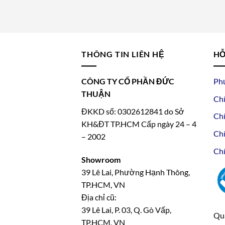
THÔNG TIN LIÊN HỆ
HỖ
CÔNG TY CỔ PHẦN ĐỨC
Ph
THUẬN
Chí
ĐKKD số: 0302612841 do Sở
Chí
KH&ĐT TP.HCM Cấp ngày 24 – 4
Chí
– 2002
Chí
Showroom
39 Lê Lai, Phường Hạnh Thông,
TP.HCM, VN
Địa chỉ cũ:
39 Lê Lai, P. 03, Q. Gò Vấp,
Qua
TP.HCM, VN