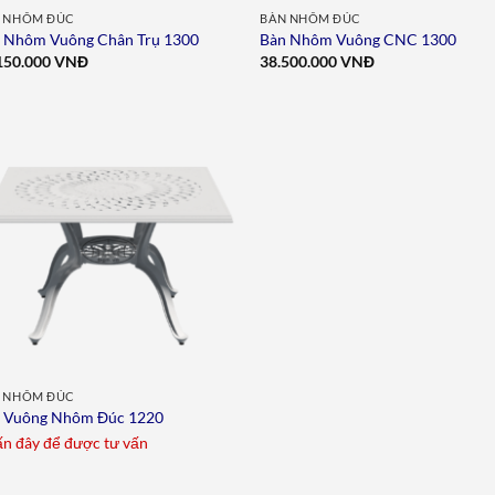
 NHÔM ĐÚC
BÀN NHÔM ĐÚC
 Nhôm Vuông Chân Trụ 1300
Bàn Nhôm Vuông CNC 1300
150.000
VNĐ
38.500.000
VNĐ
Add to
wishlist
 NHÔM ĐÚC
 Vuông Nhôm Đúc 1220
n đây để được tư vấn