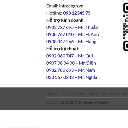
Email: info@bgn.vn
Hotline:
093 12345 75
Hỗ trợ kinh doanh:
0903 727 695 – Mr. Thuận
0938 767 010 – Mr. H. Anh
0938 047 266 – Mr. Hùng
Hỗ trợ kỹ thuật:
0932 060 747 – Mr. Quí
0907 98 94 90 – Mr. Điền
0
932
7
80
693 – Mr. Nam
033 567 0243 – Mr. Nghĩa
ABOUT
OUR STORES
BLOG
CONTACT
FA
Copyright 2026 ©
Flatsome Theme