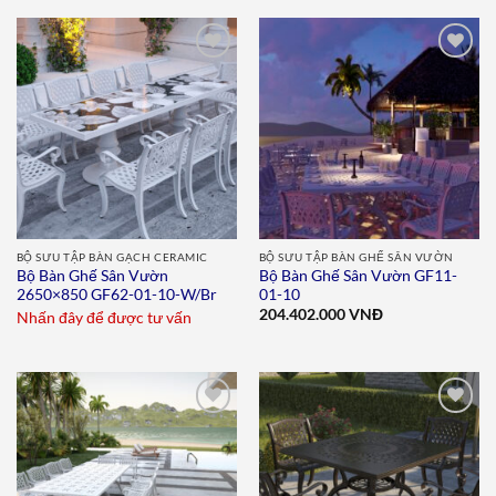
Add to
Add to
wishlist
wishlist
BỘ SƯU TẬP BÀN GẠCH CERAMIC
BỘ SƯU TẬP BÀN GHẾ SÂN VƯỜN
Bộ Bàn Ghế Sân Vườn
Bộ Bàn Ghế Sân Vườn GF11-
2650×850 GF62-01-10-W/Br
01-10
204.402.000
VNĐ
Nhấn đây để được tư vấn
Add to
Add to
wishlist
wishlist