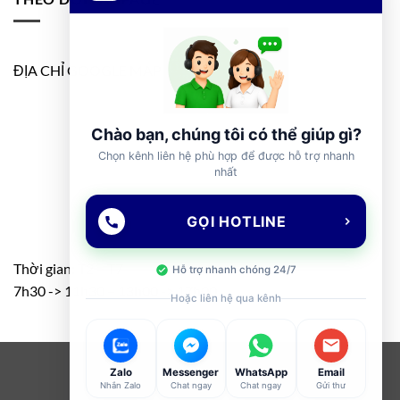
ĐỊA CHỈ GOOGLE MAP
Chào bạn, chúng tôi có thể giúp gì?
Chọn kênh liên hệ phù hợp để được hỗ trợ nhanh
nhất
GỌI HOTLINE
Thời gian: T2 – T7
Hỗ trợ nhanh chóng 24/7
7h30 -> 11h30 – 13h00 -> 17h00
Hoặc liên hệ qua kênh
Visa
PayPal
Stripe
MasterCard
Cash
Zalo
Messenger
WhatsApp
Email
Nhắn Zalo
Chat ngay
Chat ngay
Gửi thư
On