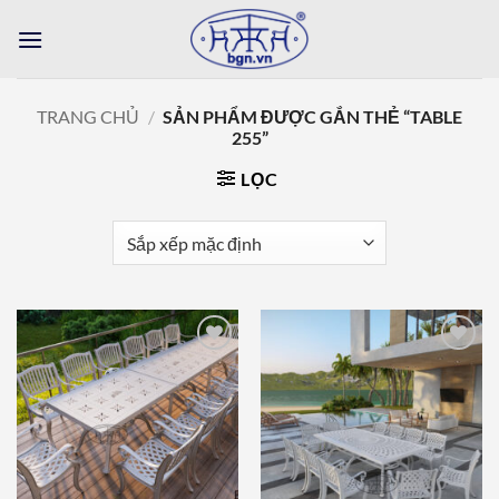
Bỏ
qua
nội
dung
TRANG CHỦ
/
SẢN PHẨM ĐƯỢC GẮN THẺ “TABLE
255”
LỌC
Add to
Add to
wishlist
wishlist