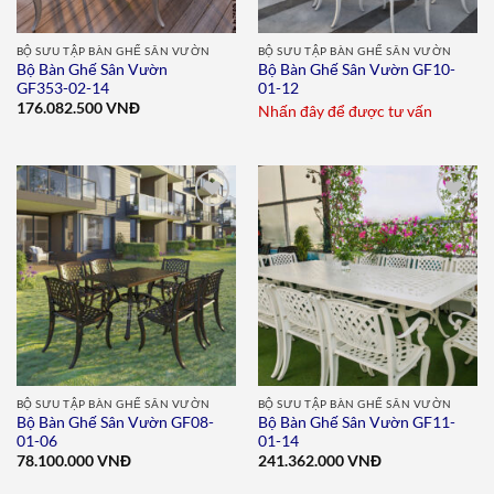
BỘ SƯU TẬP BÀN GHẾ SÂN VƯỜN
BỘ SƯU TẬP BÀN GHẾ SÂN VƯỜN
Bộ Bàn Ghế Sân Vườn
Bộ Bàn Ghế Sân Vườn GF10-
GF353-02-14
01-12
176.082.500
VNĐ
Nhấn đây để được tư vấn
Add to
Add to
wishlist
wishlist
BỘ SƯU TẬP BÀN GHẾ SÂN VƯỜN
BỘ SƯU TẬP BÀN GHẾ SÂN VƯỜN
Bộ Bàn Ghế Sân Vườn GF08-
Bộ Bàn Ghế Sân Vườn GF11-
01-06
01-14
78.100.000
VNĐ
241.362.000
VNĐ