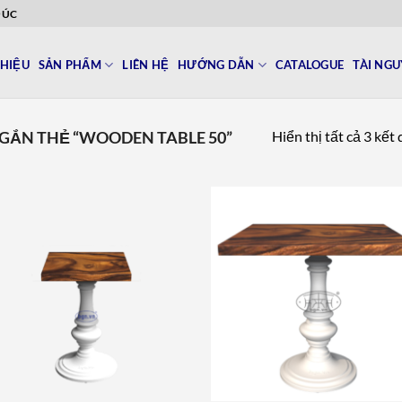
ĐÚC
THIỆU
SẢN PHẨM
LIÊN HỆ
HƯỚNG DẪN
CATALOGUE
TÀI NG
Hiển thị tất cả 3 kết
GẮN THẺ “WOODEN TABLE 50”
Add to
Add 
wishlist
wishl