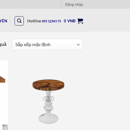
Đăng nhập
UYÊN
Hotline
0
VNĐ
093 12345 75
 quả
to
Add to
ist
wishlist