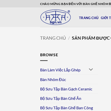
Bỏ
CHÀO MỪNG BẠN ĐẾN VỚI BÀN GHẾ NHÔM 
qua
nội
TRANG CHỦ
GIỚI 
dung
TRANG CHỦ
/
SẢN PHẨM ĐƯỢC 
BROWSE
Bàn Làm Việc Lắp Ghép
Bàn Nhôm Đúc
Bộ Sưu Tập Bàn Gạch Ceramic
Bộ Sưu Tập Bàn Ghế Ăn
Bộ Sưu Tập Bàn Ghế Ban Công