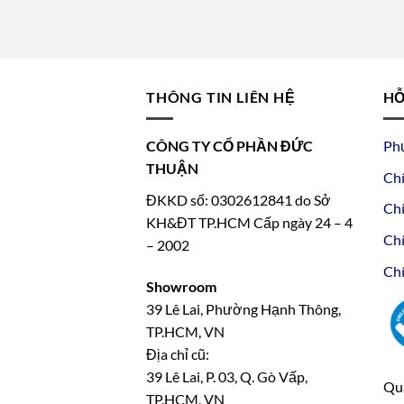
THÔNG TIN LIÊN HỆ
HỖ
CÔNG TY CỔ PHẦN ĐỨC
Ph
THUẬN
Chí
ĐKKD số: 0302612841 do Sở
Chí
KH&ĐT TP.HCM Cấp ngày 24 – 4
Chí
– 2002
Chí
Showroom
39 Lê Lai, Phường Hạnh Thông,
TP.HCM, VN
Địa chỉ cũ:
39 Lê Lai, P. 03, Q. Gò Vấp,
Qua
TP.HCM, VN