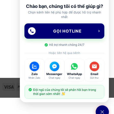
Chào bạn, chúng tôi có thể giúp gì?
Chọn kênh liên hệ phù hợp để được hỗ trợ nhanh
nhất
GỌI HOTLINE
Hỗ trợ nhanh chóng 24/7
Hoặc liên hệ qua kênh
Zalo
Messenger
WhatsApp
Email
Nhắn Zalo
Chat ngay
Chat ngay
Gửi thư
Visa
PayPal
Stripe
MasterCard
Cash
Đội ngũ của chúng tôi sẽ phản hồi bạn trong
On
thời gian sớm nhất!
Delivery