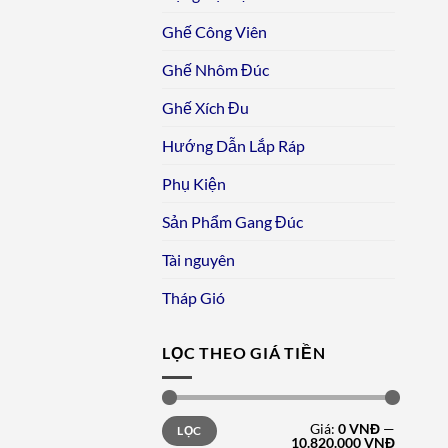
Ghế Công Viên
Ghế Nhôm Đúc
Ghế Xích Đu
Hướng Dẫn Lắp Ráp
Phụ Kiện
Sản Phẩm Gang Đúc
Tài nguyên
Tháp Gió
LỌC THEO GIÁ TIỀN
Giá
Giá
Giá:
0 VNĐ
—
LỌC
tối
tối
10.820.000 VNĐ
thiểu
đa