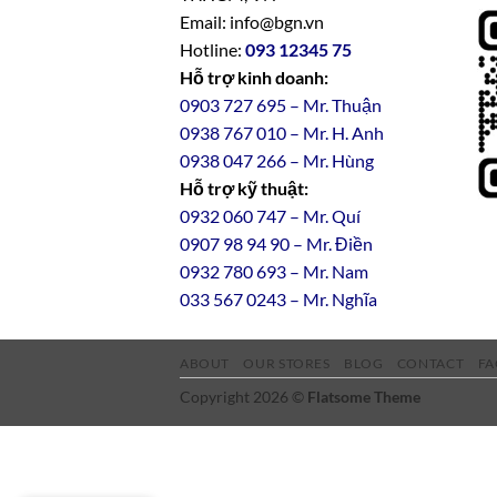
Email: info@bgn.vn
Hotline:
093 12345 75
Hỗ trợ kinh doanh:
0903 727 695 – Mr. Thuận
0938 767 010 – Mr. H. Anh
0938 047 266 – Mr. Hùng
Hỗ trợ kỹ thuật:
0932 060 747 – Mr. Quí
0907 98 94 90 – Mr. Điền
0
932
7
80
693 – Mr. Nam
033 567 0243 – Mr. Nghĩa
ABOUT
OUR STORES
BLOG
CONTACT
FA
Copyright 2026 ©
Flatsome Theme