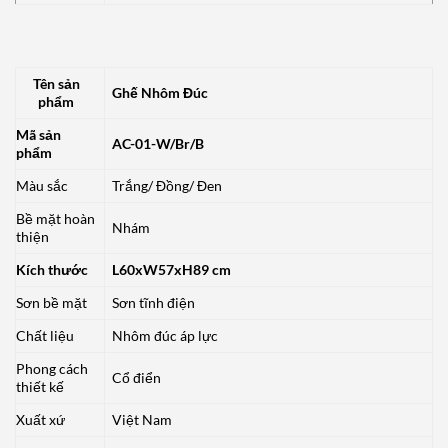
Tên sản
Ghế Nhôm Đúc
phẩm
Mã sản
AC-01-W/Br/B
phẩm
Màu sắc
Trắng/ Đồng/ Đen
Bề mặt hoàn
Nhám
thiện
Kích thước
L60xW57xH89 cm
Sơn bề mặt
Sơn tĩnh điện
Chất liệu
Nhôm đúc áp lực
Phong cách
Cổ điển
thiết kế
Xuất xứ
Việt Nam