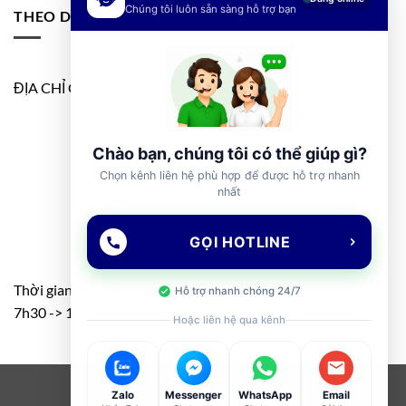
Chúng tôi luôn sẵn sàng hỗ trợ bạn
THEO DÕI FANPAGE
ĐỊA CHỈ GOOGLE MAP
Chào bạn, chúng tôi có thể giúp gì?
Chọn kênh liên hệ phù hợp để được hỗ trợ nhanh
nhất
GỌI HOTLINE
Thời gian: T2 – T7
Hỗ trợ nhanh chóng 24/7
7h30 -> 11h30 – 13h00 -> 17h00
Hoặc liên hệ qua kênh
Visa
PayPal
Stripe
MasterCard
Cash
Zalo
Messenger
WhatsApp
Email