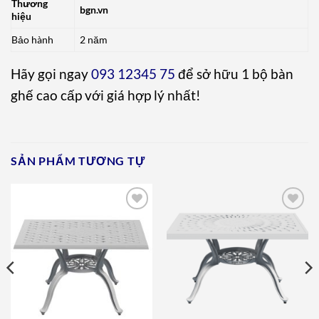
Thương
bgn.vn
hiệu
Bảo hành
2 năm
Hãy gọi ngay
093 12345 75
để sở hữu 1 bộ bàn
ghế cao cấp với giá hợp lý nhất!
SẢN PHẨM TƯƠNG TỰ
Add to
Add to
wishlist
wishlist