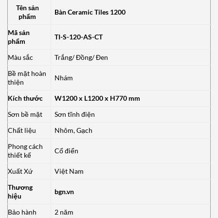
Tên sản
Bàn Ceramic Tiles 1200
phẩm
Mã sản
TI-S-120-AS-CT
phẩm
Màu sắc
Trắng/ Đồng/ Đen
Bề mặt hoàn
Nhám
thiện
Kích thước
W1200 x L1200 x H770 mm
Sơn bề mặt
Sơn tĩnh điện
Chất liệu
Nhôm, Gạch
Phong cách
Cổ điển
thiết kế
Xuất Xứ
Việt Nam
Thương
bgn.vn
hiệu
Bảo hành
2 năm