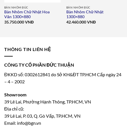
BÀN NHÔM ĐÚC
BÀN NHÔM ĐÚC
Bàn Nhôm Chữ Nhật Hoa
Bàn Nhôm Chữ Nhật
Văn 1300×880
1300×880
35.750.000
VNĐ
42.460.000
VNĐ
THÔNG TIN LIÊN HỆ
CÔNG TY CỔ PHẦN ĐỨC THUẬN
ĐKKD số: 0302612841 do Sở KH&ĐT TP.HCM Cấp ngày 24
– 4 – 2002
Showroom
39 Lê Lai, Phường Hạnh Thông, TP.HCM, VN
Địa chỉ cũ:
39 Lê Lai, P. 03, Q. Gò Vấp, TP.HCM, VN
Email: info@bgn.vn