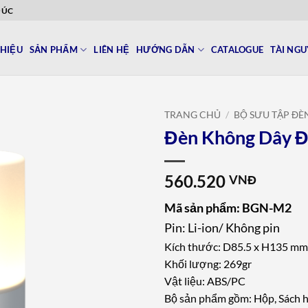
ĐÚC
THIỆU
SẢN PHẨM
LIÊN HỆ
HƯỚNG DẪN
CATALOGUE
TÀI NG
TRANG CHỦ
/
BỘ SƯU TẬP Đ
Đèn Không Dây 
Add to
wishlist
560.520
VNĐ
Mã sản phẩm: BGN-M2
Pin: Li-ion/ Không pin
Kích thước: D85.5 x H135 mm
Khối lượng: 269gr
Vật liệu: ABS/PC
Bộ sản phẩm gồm: Hộp, Sách 