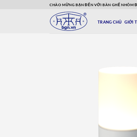
Bỏ
CHÀO MỪNG BẠN ĐẾN VỚI BÀN GHẾ NHÔM 
qua
nội
TRANG CHỦ
GIỚI 
dung