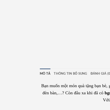
MÔ TẢ
THÔNG TIN BỔ SUNG
ĐÁNH GIÁ (0
Bạn muốn một món quà tặng bạn bè, g
đèn bàn,…? Còn đâu xa khi đã có
bg
Với