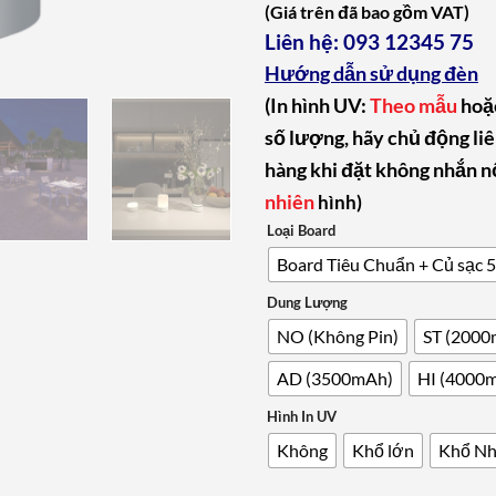
(Giá trên đã bao gồm VAT)
Liên hệ:
093 12345 75
Hướng dẫn sử dụng đèn
(In hình UV:
Theo mẫu
hoặ
số lượng, hãy chủ động li
hàng khi đặt không nhắn n
nhiên
hình
)
Loại Board
Board Tiêu Chuẩn + Củ sạc 
Dung Lượng
NO (Không Pin)
ST (2000
AD (3500mAh)
HI (4000
Hình In UV
Không
Khổ lớn
Khổ N