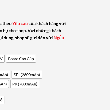
c theo
Yêu cầu
của khách hàng với
ên hệ cho shop. Với những khách
ội dung, shop sẽ gửi đèn với
Ngẫu
5V
Board Cao Cấp
mAh)
ST1 (2600mAh)
mAh)
PR (7000mAh)
hỏ