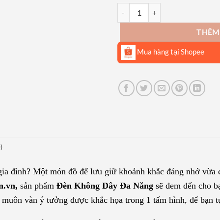
Đèn Không Dây Đa Năng BGN-M2
THÊM
Mua hàng tại Shopee
)
ia đình? Một món đồ để lưu giữ khoảnh khắc đáng nhớ vừa c
n.vn,
sản phẩm
Đèn Không Dây Đa Năng
sẽ đem đến cho bạ
 muôn vàn ý tưởng được khắc họa trong 1 tấm hình, để bạn t