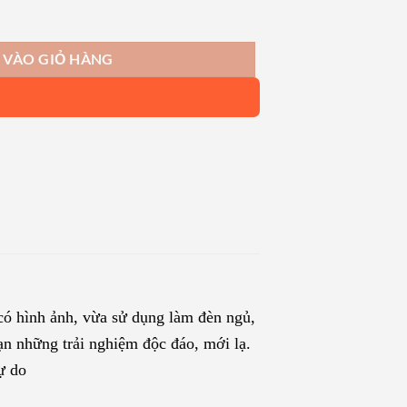
 số lượng
 VÀO GIỎ HÀNG
ó hình ảnh, vừa sử dụng làm đèn ngủ,
n những trải nghiệm độc đáo, mới lạ.
ự do