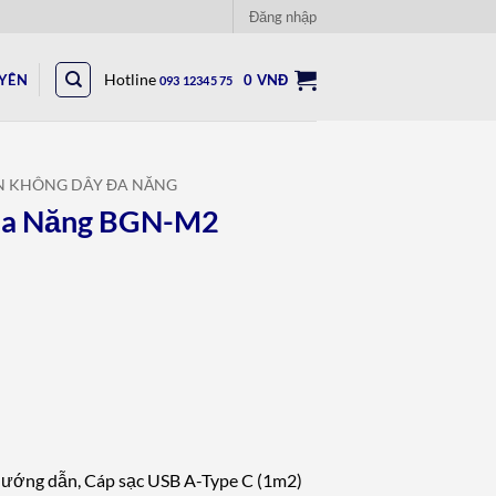
Đăng nhập
UYÊN
Hotline
0
VNĐ
093 12345 75
ÈN KHÔNG DÂY ĐA NĂNG
Đa Năng BGN-M2
hướng dẫn, Cáp sạc USB A-Type C (1m2)