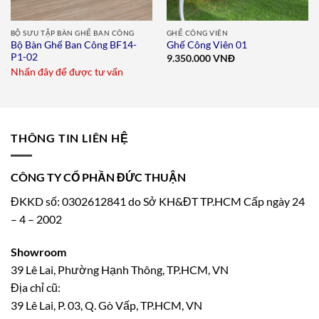
BỘ SƯU TẬP BÀN GHẾ BAN CÔNG
GHẾ CÔNG VIÊN
Bộ Bàn Ghế Ban Công BF14-
Ghế Công Viên 01
P1-02
9.350.000
VNĐ
Nhấn đây để được tư vấn
THÔNG TIN LIÊN HỆ
CÔNG TY CỔ PHẦN ĐỨC THUẬN
ĐKKD số: 0302612841 do Sở KH&ĐT TP.HCM Cấp ngày 24
– 4 – 2002
Showroom
39 Lê Lai, Phường Hạnh Thông, TP.HCM, VN
Địa chỉ cũ:
39 Lê Lai, P. 03, Q. Gò Vấp, TP.HCM, VN