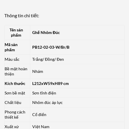
Thông tin chi tiết:
Tên sản
Ghế Nhôm Đúc
phẩm
Mã sản
PB12-02-03-W/Br/B
phẩm
Màu sắc
Trắng/ Đồng/ Đen
Bề mặt hoàn
Nhám
thiện
Kích thước
L212xW59xH89 cm
Sơn bề mặt
Sơn tĩnh điện
Chất liệu
Nhôm đúc áp lực
Phong cách
Cổ điển
thiết kế
Xuất xứ
Việt Nam