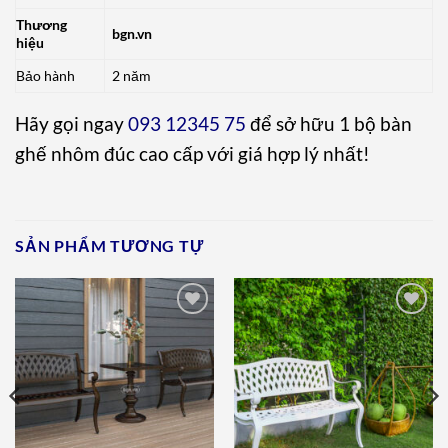
Thương
bgn.vn
hiệu
Bảo hành
2 năm
Hãy gọi ngay
093 12345 75
để sở hữu 1 bộ bàn
ghế nhôm đúc cao cấp với giá hợp lý nhất!
SẢN PHẨM TƯƠNG TỰ
Add to
Add to
wishlist
wishlist