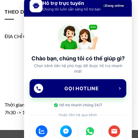
Hỗ trợ trực tuyến
Đang online
Chúng tôi luôn sẵn sàng hỗ trợ bạn
THEO DÕI FANPAGE
ĐỊA CHỈ GOOGLE MAP
Chào bạn, chúng tôi có thể giúp gì?
Chọn kênh liên hệ phù hợp để được hỗ trợ nhanh
nhất
GỌI HOTLINE
Thời gian: T2 – T7
Hỗ trợ nhanh chóng 24/7
7h30 -> 11h30 – 13h00 -> 17h00
Hoặc liên hệ qua kênh