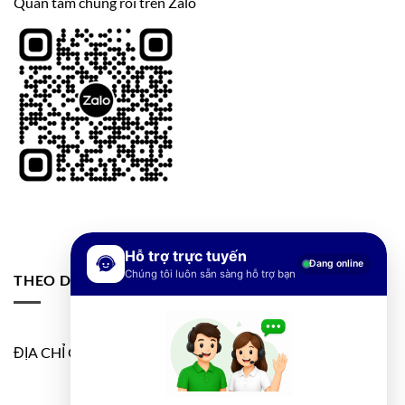
Quan tâm chúng rôi trên Zalo
Hỗ trợ trực tuyến
Đang online
Chúng tôi luôn sẵn sàng hỗ trợ bạn
THEO DÕI FANPAGE
ĐỊA CHỈ GOOGLE MAP