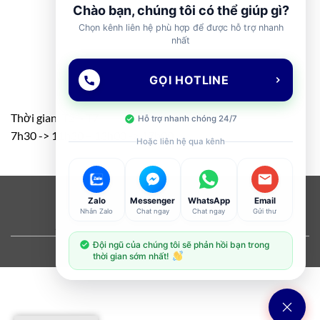
Chào bạn, chúng tôi có thể giúp gì?
Chọn kênh liên hệ phù hợp để được hỗ trợ nhanh
nhất
GỌI HOTLINE
Thời gian: T2 – T7
Hỗ trợ nhanh chóng 24/7
7h30 -> 11h30 – 13h00 -> 17h00
Hoặc liên hệ qua kênh
Visa
PayPal
Stripe
MasterCard
Cash
Zalo
Messenger
WhatsApp
Email
Nhắn Zalo
Chat ngay
Chat ngay
Gửi thư
On
ABOUT
OUR STORES
BLOG
CONTACT
FAQ
Delivery
Đội ngũ của chúng tôi sẽ phản hồi bạn trong
Copyright 2026 ©
Flatsome Theme
thời gian sớm nhất!