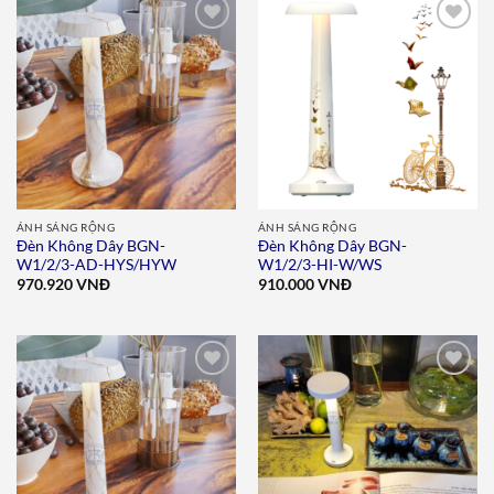
Add to
Add to
wishlist
wishlist
ÁNH SÁNG RỘNG
ÁNH SÁNG RỘNG
Đèn Không Dây BGN-
Đèn Không Dây BGN-
W1/2/3-AD-HYS/HYW
W1/2/3-HI-W/WS
970.920
VNĐ
910.000
VNĐ
Add to
Add to
wishlist
wishlist