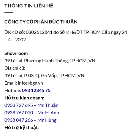
THÔNG TIN LIÊN HỆ
CÔNG TY CỔ PHẦN ĐỨC THUẬN
ĐKKD số: 0302612841 do Sở KH&ĐT TP.HCM Cấp ngày 24
– 4 – 2002
Showroom
39 Lê Lai, Phường Hạnh Thông, TP.HCM, VN
Địa chỉ cũ:
39 Lê Lai, P. 03, Q. Gò Vấp, TP.HCM, VN
Email: info@bgn.vn
Hotline:
093 12345 75
Hỗ trợ kinh doanh:
0903 727 695 – Mr. Thuận
0938 767 010 – Mr. H. Anh
0938 047 266 – Mr. Hùng
Hỗ trợ kỹ thuật: