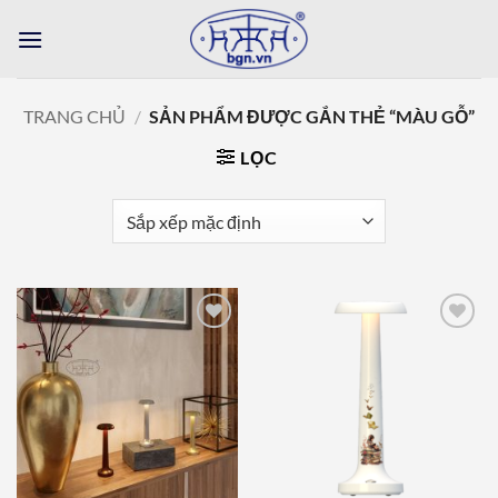
Bỏ
qua
nội
dung
TRANG CHỦ
/
SẢN PHẨM ĐƯỢC GẮN THẺ “MÀU GỖ”
LỌC
Add to
Add to
wishlist
wishlist